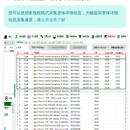
您可以使用多线程模式采集变体详细信息，大幅提高变体详细
信息采集速度，请
点击这里了解