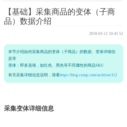
【基础】采集商品的变体（子商
品）数据介绍
2018-03-12 10:45:52
本节介绍如何采集商品的变体（子商品）的数据、变体详细信
息等
变体：即多选项，如红色、黑色等不同属性的商品SKU
有关采集详细信息说明，请看
https://blog.cxsup.com/archives/112
采集变体详细信息