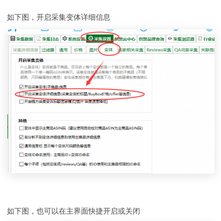
如下图，开启采集变体详细信息
如下图，也可以在主界面快捷开启或关闭