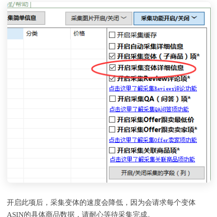
开启此项后，采集变体的速度会降低，因为会请求每个变体
ASIN的具体商品数据，请耐心等待采集完成。