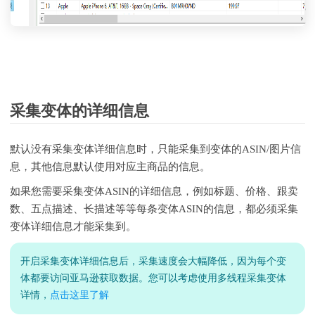
采集变体的详细信息
默认没有采集变体详细信息时，只能采集到变体的ASIN/图片信
息，其他信息默认使用对应主商品的信息。
如果您需要采集变体ASIN的详细信息，例如标题、价格、跟卖
数、五点描述、长描述等等每条变体ASIN的信息，都必须采集
变体详细信息
才能采集到。
开启采集变体详细信息后，采集速度会大幅降低，因为每个变
体都要访问亚马逊获取数据。您可以考虑使用多线程采集变体
详情，
点击这里了解