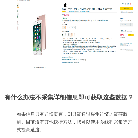
有什么办法不采集详细信息即可获取这些数据？
如果信息只有详情页有，则只能通过采集详情才能获取
到。目前没有其他快捷方法，您可以使用多线程采集等方
式提高速度。