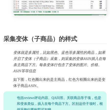
采集变体（子商品）的样式
变体就是多属性，比如黑色、蓝色等多属性的商品，如果
开启了变体（子商品）采集，则采集的变体ASIN插入在每
条主商品下方。每条变体行包含了变体的图片、价格、
ASIN等等信息
如下图，红色
圈出来的
是主商品，红色
方框圈出
来的是变
体子商品ASIN。
包括reviews评论内容、QA问答、关联商品等子项，也是
和变体类似，插入在每个商品下方。区别这些子项时，根
据采每行图标即可知晓。