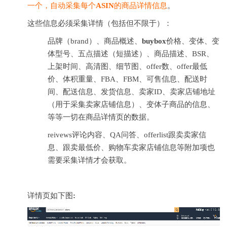
一个，自动采集每个ASIN的商品详情信息
。
这些信息必须采集详情（包括但不限于）：
品牌（brand）、商品概述、
buybox价格
、变体、变
体型号、五点描述（短描述）、商品描述、BSR、
上架时间、
高清图、细节图
、offer数、offer最低
价、体积重量、FBA、FBM、可售信息、配送时
间、配送信息、发货信息、卖家ID、卖家店铺地址
（用于采集卖家店铺信息）、变体子商品的信息、
等等一切在商品详情页的数据。
reivews评论内容、QA问答、offerlist跟卖卖家信
息、跟卖最低价、购物车卖家店铺信息等附加项也
需要采集详情才会获取。
详情页如下图: