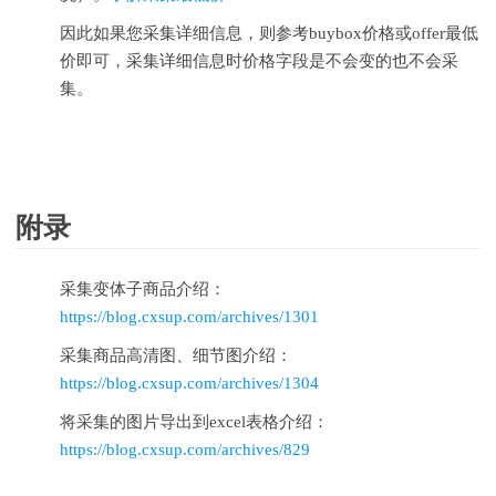
因此如果您采集详细信息，则参考buybox价格或offer最低
价即可，采集详细信息时价格字段是不会变的也不会采
集。
附录
采集变体子商品介绍：
https://blog.cxsup.com/archives/1301
采集商品高清图、细节图介绍：
https://blog.cxsup.com/archives/1304
将采集的图片导出到excel表格介绍：
https://blog.cxsup.com/archives/829