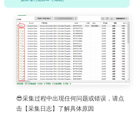
😎采集过程中出现任何问题或错误，请点
击【采集日志】了解具体原因