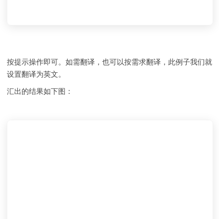
按提示操作即可。如需翻译，也可以按需求翻译，此例子我们就
设置翻译为英文。
汇出的结果如下图：