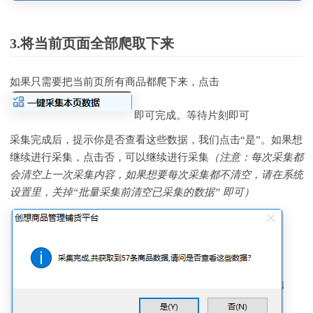
3.将当前页面全部爬取下来
如果只需要把当前页所有商品都爬下来，点击
即可完成。等待片刻即可
采集完成后，提示你是否查看这些数据，我们点击“是”。如果想
继续进行采集，点击否，可以继续进行采集
（注意：每次采集都
会清空上一次采集内容，如果想要每次采集都不清空，请在系统
设置里，关掉“批量采集前清空已采集的数据” 即可）