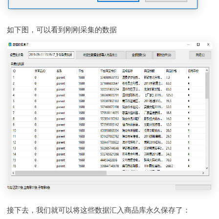
如下图，可以看到刚刚采集的数据
接下去，我们就可以将这些数据汇入商品库永久保存了：