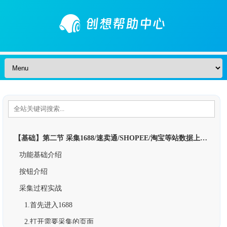
Skip to content
【基础】第二节 采集1688/速卖通/SHOPEE/淘宝等站数据上传导入商品库介绍
功能基础介绍
按钮介绍
采集过程实战
1.首先进入1688
2.打开需要采集的页面