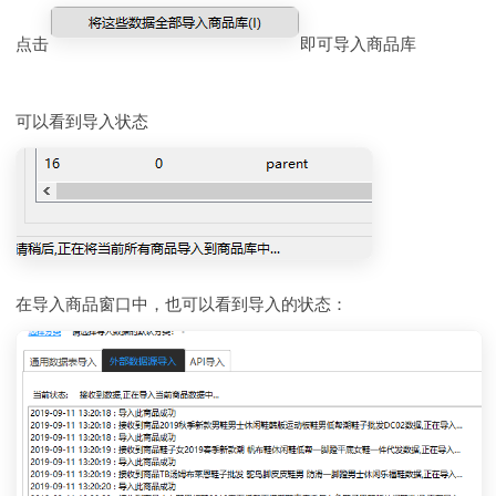
点击
即可导入商品库
可以看到导入状态
在导入商品窗口中，也可以看到导入的状态：