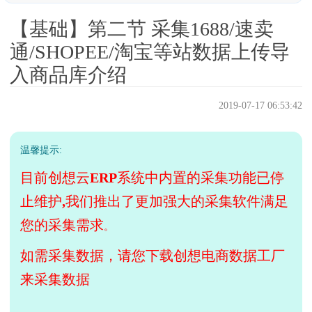
3.将当前页面全部爬取下来
【基础】第二节 采集1688/速卖
4.查看采集的数据并刊登到店铺
通/SHOPEE/淘宝等站数据上传导
相关文章
入商品库介绍
第三节 编写指定平台的自定义模板，按自己配置的模板输出表格用于上传
2019-07-17 06:53:42
翻译商品信息/翻译导出上传模板介绍
温馨提示:
目前创想云ERP系统中内置的采集功能已停
止维护,我们推出了更加强大的采集软件满足
您的采集需求
。
如需采集数据，请您下载
创想电商数据工厂
来采集数据