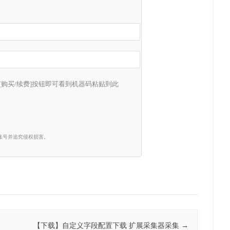
[购买/续费]按钮即可看到机器码粘贴到此
那么按设置的公式计算15.63-1+（15.63-15.63），结果则
账号并追究侵权损害。
，当然此名称您可以自由更改。
计算机的各种运算符号
【下载】自定义字段配置下载 扩展采集器采集
→