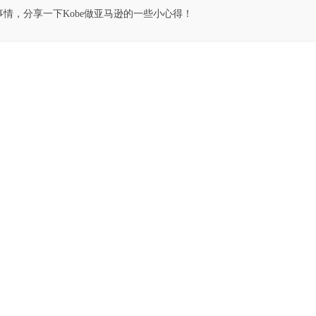
事情，分享一下Kobe做亚马逊的一些小心得！
图表达式为：
[BuyBox价格]>10){ "价格大于10"}else{"价格低于10"}
句代码的意思为，如果buybox价格大于10，则返回第一个字符串，