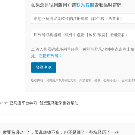
如果您是试用版用户请
联系客服
索取临时密码。
⚠️ 输入机器码或序列号任意一种即可登录,软件中点击右上角
处。
忘记序列号？
图表达式为：
登录浏览
yBox价格]-1+([BuyBox价格]-[offer最低价])
表达式意思为：假如本行buybox价格为15.63、offer最低价为15.63，
版权声明：付费用户专属帮助文档，严禁复制、镜像、公开给他人，否则冻结
14.63。依据上图我们可以看到，数据计算后插入在“计算结果”列中
体您可以自由混搭，表达式支持加减乘除，括号等运算符号。也支持
gory:
亚马逊平台学习
创想亚马逊采集器帮助
面我们介绍JS脚本表达式进行计算。如下图所示
ost navigation
←
做亚马逊2年了，虽说赚钱不多，但还是踩了一些坑经历了一些