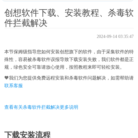
情况一：提示Windows已保护你的电脑解决
创想软件下载、安装教程、杀毒软
情况二：提示智能应用控制 一部分已被阻止
件拦截解决
情况三：安装了360、金山等杀毒软件拦截解决
2024-09-14 03:35:47
情况四：没安装杀毒软件还被拦截
🖥️下载时提示“无法下载-检测到病毒”怎么解决?
本节保姆级指导您如何安装创想旗下的软件，由于采集软件的特
🖥️安装后文件丢失、提示软件不存在如何解决?
殊性，容易被杀毒软件误报导致下载安装失败，我们软件都是正
规，绿色安全可靠请放心使用，按照教程来即可轻松安装。
🖥️安装后提示您没有权限如何解决?
🧡我们为您提供免费远程安装和杀毒软件问题解决，如需帮助请
🖥️安装后打开软件提示“潜在病毒垃圾”如何解决?
联系客服
1.进入Windows安全中心（系统自带杀毒）
1.关闭实时保护
查看有关杀毒软件拦截解决更多说明
2.避免再被删除，加入白名单
3.找回文件
4.可以使用软件了
下载安装流程