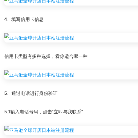
4、填写信用卡信息
信用卡类型有多种选择，看你适合哪一种
5、通过电话进行身份验证
5.1输入电话号码，点击“立即与我联系”