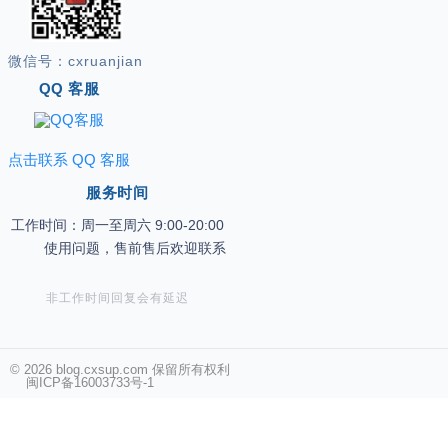
微信号：cxruanjian
QQ 客服
点击联系 QQ 客服
服务时间
工作时间：周一至周六 9:00-20:00
使用问题，售前售后欢迎联系
非工作时间回复会有延迟
© 2026 blog.cxsup.com 保留所有权利
闽ICP备16003733号-1