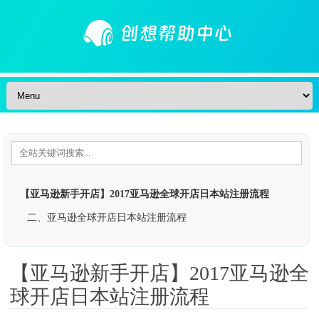
Skip to content
【亚马逊新手开店】2017亚马逊全球开店日本站注册流程
二、亚马逊全球开店日本站注册流程
【亚马逊新手开店】2017亚马逊全
球开店日本站注册流程