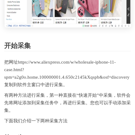
开始采集
把网址https://www.aliexpress.com/w/wholesale-iphone-11-
case.html?
spm=a2g0o.home.100000001.4.650c2145kXqspb&osf=discovery
复制到软件主窗口中进行采集。
有两种方法进行采集，第一种直接在“快速开始”中采集，软件会
先将网址添加到采集任务中，再进行采集。您也可以手动添加采
集。
下面我们介绍一下两种采集方法