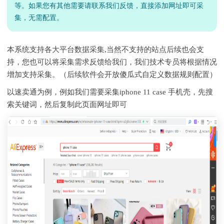
等。如果您有其他需要请联系我们反馈，直接添加网址即可采
集，无需配置。
本系统支持各大平台数据采集,当然不支持的站点后续也会支
持，您也可以将采集需求反馈给我们，我们技术专员将根据情况
增加支持采集。（后续软件会开放傻瓜式自定义数据规则配置）
以速卖通为例，例如我们需要采集iphone 11 case 手机壳，先搜
索关键词，然后复制此页面网址即可