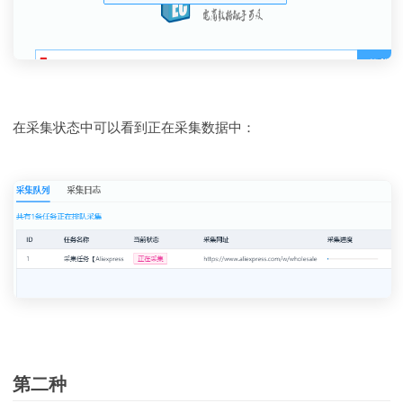
在采集状态中可以看到正在采集数据中：
第二种