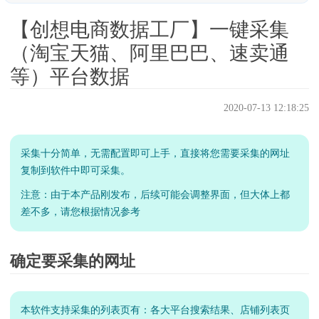
相关文章
【创想电商数据工厂】一键采集
一键采集各大平台商品详情页数据
（淘宝天猫、阿里巴巴、速卖通
等）平台数据
2020-07-13 12:18:25
采集十分简单，无需配置即可上手，直接将您需要采集的网址
复制到软件中即可采集。
注意：由于本产品刚发布，后续可能会调整界面，但大体上都
差不多，请您根据情况参考
确定要采集的网址
本软件支持采集的列表页有：各大平台搜索结果、店铺列表页