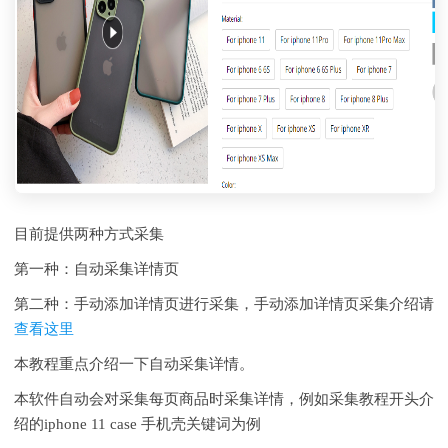
目前提供两种方式采集
第一种：自动采集详情页
第二种：手动添加详情页进行采集，手动添加详情页采集介绍请
查看这里
本教程重点介绍一下自动采集详情。
本软件自动会对采集每页商品时采集详情，例如采集教程开头介
绍的iphone 11 case 手机壳关键词为例