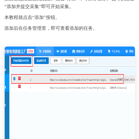
“添加并提交采集”即可开始采集。
本教程就点击“添加”按钮。
添加后在任务管理里，即可查看添加的任务。