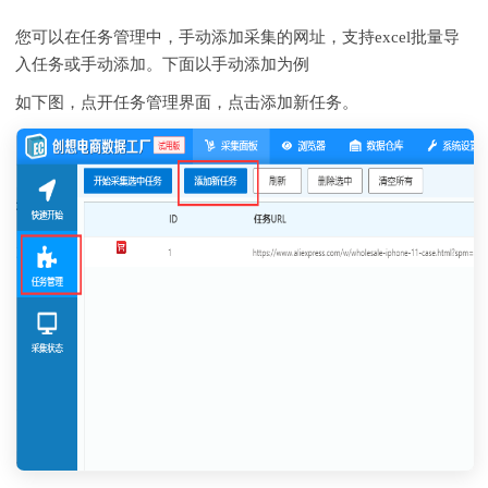
您可以在任务管理中，手动添加采集的网址，支持excel批量导
入任务或手动添加。下面以手动添加为例
如下图，点开任务管理界面，点击
添加新任务
。